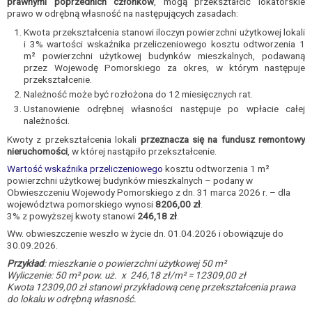
prawnymi
poprzednich członków
, mogą przekształcić lokatorskie
prawo w odrębną własność na następujących zasadach:
Kwota przekształcenia stanowi iloczyn powierzchni użytkowej lokali
i 3% wartości wskaźnika przeliczeniowego kosztu odtworzenia 1
m² powierzchni użytkowej budynków mieszkalnych, podawaną
przez Wojewodę Pomorskiego za okres, w którym następuje
przekształcenie.
Należność może być rozłożona do 12 miesięcznych rat.
Ustanowienie odrębnej własności następuje po wpłacie całej
należności.
Kwoty z przekształcenia lokali
przeznacza się na fundusz remontowy
nieruchomości
, w której nastąpiło przekształcenie.
Wartość wskaźnika przeliczeniowego
kosztu odtworzenia 1 m²
powierzchni użytkowej budynków mieszkalnych – podany w
Obwieszczeniu Wojewody Pomorskiego z dn. 31 marca 2026 r. – dla
województwa pomorskiego wynosi
8206,00 zł
.
3% z powyższej kwoty stanowi
246,18 zł
.
Ww. obwieszczenie weszło w życie dn. 01.04.2026 i obowiązuje do
30.09.2026.
Przykład
: mieszkanie o powierzchni użytkowej 50 m²
Wyliczenie: 50 m² pow. uż. x 246,18 zł/m² = 12309,00 zł
Kwota 12309,00 zł stanowi przykładową cenę przekształcenia prawa
do lokalu w odrębną własność.